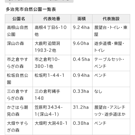
多治見市自然公園一覧表
公園名
代表地番
面積
代表施設
高根山自然
高根4丁目6-10
9.24ha
展望台・トイレ・東
公園
他
屋
深山の森
大薮町迫間洞
9.60ha
遊歩道橋・東屋・
1983-2他
トイレ
市之倉やす
市之倉町10-
0.45ha
テーブルセット・
らぎの森
380-1他
ベンチ
松坂自然公
松坂町1-44-1
0.94ha
ベンチ
園
三の倉やす
三の倉町縄手
0.33ha
なし
らぎの森
148
かさはら潮
笠原町3434-
31.2ha
展望台・アスレチ
見の森
1(深山4-1)
ック・遊歩道ほか
大畑やすら
大畑町大洞48-1
0.38ha
ベンチ
ぎの森