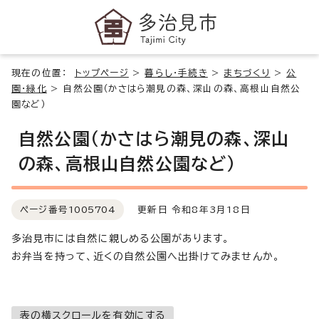
現在の位置：
トップページ
>
暮らし・手続き
>
まちづくり
>
公
園・緑化
>
自然公園（かさはら潮見の森、深山の森、高根山自然公
園など）
自然公園（かさはら潮見の森、深山
の森、高根山自然公園など）
ページ番号
1005704
更新日 令和8年3月18日
多治見市には自然に親しめる公園があります。
お弁当を持って、近くの自然公園へ出掛けてみませんか。
表の横スクロールを有効にする