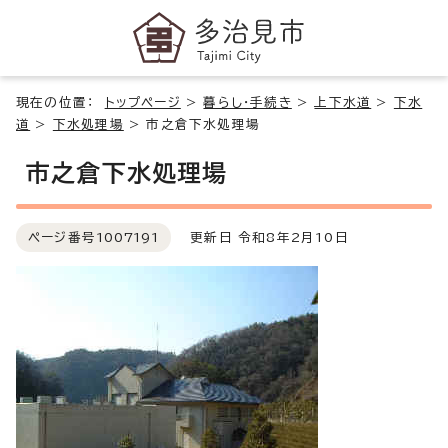
現在の位置：
トップページ
>
暮らし・手続き
>
上下水道
>
下水
道
>
下水処理場
>
市之倉下水処理場
市之倉下水処理場
ページ番号
1007191
更新日 令和8年2月10日