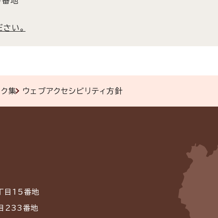
0番地
ださい。
ンク集
ウェブアクセシビリティ方針
丁目15番地
目233番地