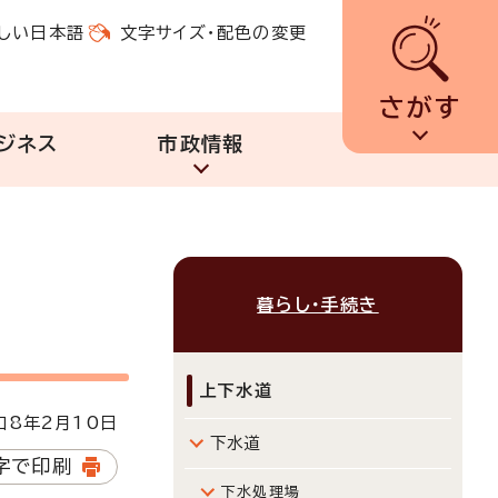
しい日本語
文字サイズ・配色の変更
さがす
ジネス
市政情報
暮らし・手続き
上下水道
8年2月10日
下水道
字で印刷
下水処理場