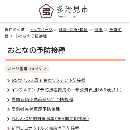
現在の位置：
トップページ
>
健康・医療・福祉
>
健康
>
予防接
種
>
おとなの予防接種
おとなの予防接種
ページ番号
1006512
RSウイルス母子免疫ワクチン予防接種
インフルエンザ予防接種費用の一部公費負担（65歳以上）
高齢者肺炎球菌感染症予防接種
高齢者帯状疱疹予防接種
風しん追加的対策事業（第5期定期接種）
新型コロナウイルス感染症予防接種