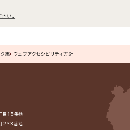
ださい。
ンク集
ウェブアクセシビリティ方針
丁目15番地
目233番地