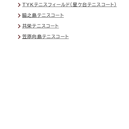
TYKテニスフィールド（星ケ台テニスコート）
脇之島テニスコート
共栄テニスコート
笠原向島テニスコート