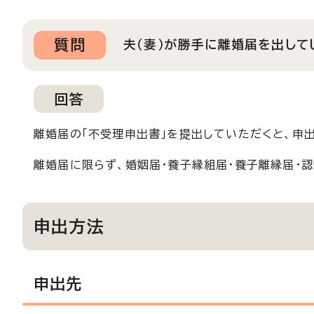
質問
夫（妻）が勝手に離婚届を出して
回答
離婚届の「不受理申出書」を提出していただくと、申
離婚届に限らず、婚姻届・養子縁組届・養子離縁届・
申出方法
申出先