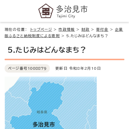
現在の位置：
トップページ
>
市政情報
>
財政
>
寄付金
>
企業
版ふるさと納税制度による寄附
>
5.たじみはどんなまち？
5.たじみはどんなまち？
ページ番号
1008879
更新日 令和8年2月10日