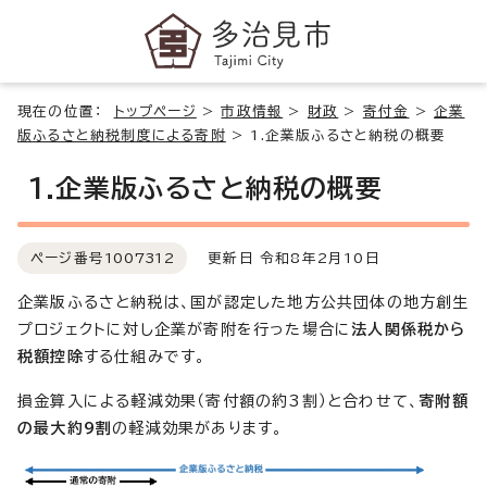
現在の位置：
トップページ
>
市政情報
>
財政
>
寄付金
>
企業
版ふるさと納税制度による寄附
>
1.企業版ふるさと納税の概要
1.企業版ふるさと納税の概要
ページ番号
1007312
更新日 令和8年2月10日
企業版ふるさと納税は、国が認定した地方公共団体の地方創生
プロジェクトに対し企業が寄附を行った場合に
法人関係税から
税額控除
する仕組みです。
損金算入による軽減効果（寄付額の約3割）と合わせて、
寄附額
の最大約9割
の軽減効果があります。