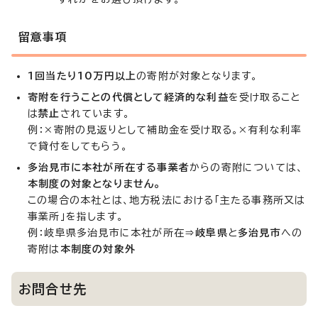
留意事項
1回当たり10万円以上
の寄附が対象となります。
寄附を行うことの代償として経済的な利益
を受け取ること
は
禁止
されています。
例：×寄附の見返りとして補助金を受け取る。×有利な利率
で貸付をしてもらう。
多治見市に本社が所在する事業者
からの寄附については、
本制度の対象となりません。
この場合の本社とは、地方税法における「主たる事務所又は
事業所」を指します。
例：岐阜県多治見市に本社が所在⇒
岐阜県
と
多治見市
への
寄附は
本制度の対象外
お問合せ先