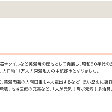
磁器やタイルなど美濃焼の産地として発展し、昭和50年代の
、人口約11万人の東濃地方の中核都市となりました。
院、美濃陶芸の人間国宝を4人輩出するなど、長い歴史に裏
育環境、地域医療の充実など、「人が元気！町が元気！多治見