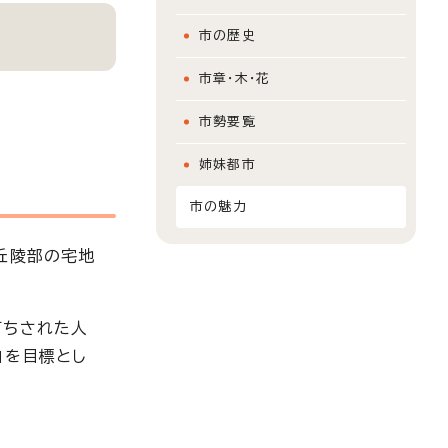
市の歴史
市章・木・花
市勢要覧
姉妹都市
市の魅力
丘陵部の宅地
打ちされた人
」を目標とし