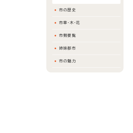
市の歴史
市章・木・花
市勢要覧
姉妹都市
市の魅力