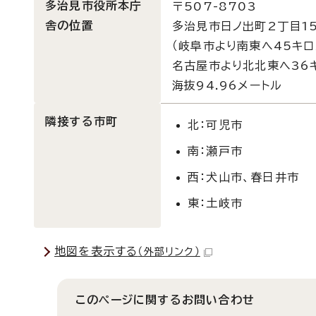
多治見市役所本庁
〒507-8703
舎の位置
多治見市日ノ出町2丁目1
（岐阜市より南東へ45キロ
名古屋市より北北東へ36
海抜94.96メートル
隣接する市町
北：可児市
南：瀬戸市
西：犬山市、春日井市
東：土岐市
地図を表示する
（外部リンク）
このページに関する
お問い合わせ