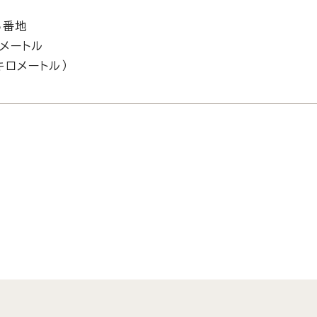
5番地
メートル
キロメートル）