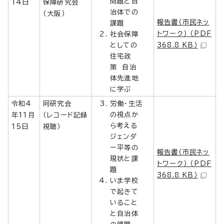
問題と自
14日
保障研究会
治体での
（大阪）
報告書（市民ネッ
課題
トワーク） （PDF
社会保障
としての
368.8 KB）
住宅政
策 自治
体先進地
に学ぶ
令和4
同研究会
労働・生活
の視点か
年11月
（レコード記録
ら考える
15日
視聴）
ジェンダ
ー平等の
報告書（市民ネッ
現状と課
トワーク） （PDF
題
368.8 KB）
いま学校
で起きて
いること
と自治体