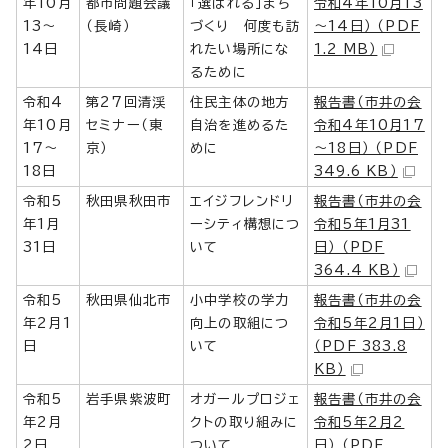
年10月
都市問題会議
「選ばれる」まち
令和4年10月13
13～
（長崎）
づくり 何度も訪
～14日） （PDF
14日
れたい場所にな
1.2 MB）
るために
令和4
第27回清渓
住民主体の地方
報告書（市井の会
年10月
セミナー（東
自治を進めるた
令和4年10月17
17～
京）
めに
～18日） （PDF
18日
349.6 KB）
令和5
秋田県秋田市
エイジフレンドリ
報告書（市井の会
年1月
ーシティ構想につ
令和5年1月31
31日
いて
日） （PDF
364.4 KB）
令和5
秋田県仙北市
小中学校の学力
報告書（市井の会
年2月1
向上の取組につ
令和5年2月1日）
日
いて
（PDF 383.8
KB）
令和5
岩手県紫波町
オガールプロジェ
報告書（市井の会
年2月
クトの取り組みに
令和5年2月2
2日
ついて
日） （PDF