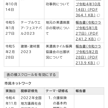
年10月
功事例について
ブ令和4年10月
14日
14日） （PDF
364.1 KB）
令和5
テーブルウエ
地元の美濃焼展
報告書（令和クラ
年1月
ア・フェステバ
示の現状につい
ブ令和5年1月
27日
ル2023
て
27日） （PDF
241.2 KB）
令和5
建築・建材展
美濃焼タイル振興
報告書（令和クラ
年2月
2023
協議会の出展状
ブ令和5年2月
28日
況について
28日） （PDF
213.9 KB）
表の横スクロールを有効にする
市民ネットワーク
実施日
視察研修先
テーマ・研修名
報告書
令和4
2022年全国
介護保険
の基本的
年11月
地方議員社会