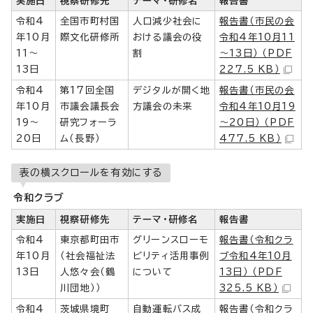
実施日
視察研修先
テーマ・研修名
報告書
令和4
全国市町村国
人口減少社会に
報告書（市民の会
年10月
際文化研修所
おける議会の役
令和4年10月11
11～
割
～13日） （PDF
13日
227.5 KB）
令和4
第17回全国
デジタルが開く地
報告書（市民の会
年10月
市議会議長会
方議会の未来
令和4年10月19
19～
研究フォーラ
～20日） （PDF
20日
ム（長野）
477.5 KB）
表の横スクロールを有効にする
令和クラブ
実施日
視察研修先
テーマ・研修名
報告書
令和4
東京都町田市
グリーンスローモ
報告書（令和クラ
年10月
（社会福祉法
ビリティ活用事例
ブ令和4年10月
13日
人悠々会（鶴
について
13日） （PDF
川団地））
325.5 KB）
令和4
茨城県境町
自動運転バス成
報告書（令和クラ