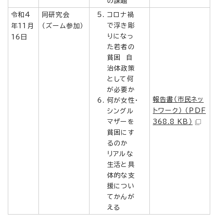
の課題
令和4
同研究会
コロナ禍
で浮き彫
年11月
（ズーム参加）
りになっ
16日
た若者の
貧困 自
治体政策
として何
が必要か
報告書（市民ネッ
何が女性・
トワーク） （PDF
シングル
マザーを
368.8 KB）
貧困にす
るのか
リアルな
生活と具
体的な支
援につい
てかんが
える