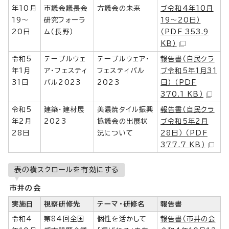
年10月
市議会議長会
方議会の未来
ブ令和4年10月
19～
研究フォーラ
19～20日）
20日
ム（長野）
（PDF 353.9
KB）
令和5
テーブルウェ
テーブルウェア・
報告書（自民クラ
年1月
ア・フェスティ
フェスティバル
ブ令和5年1月31
31日
バル2023
2023
日） （PDF
370.1 KB）
令和5
建築・建材展
美濃焼タイル振興
報告書（自民クラ
年2月
2023
協議会の出展状
ブ令和5年2月
28日
況について
28日） （PDF
377.7 KB）
表の横スクロールを有効にする
市井の会
実施日
視察研修先
テーマ・研修名
報告書
令和4
第84回全国
個性を活かして
報告書（市井の会