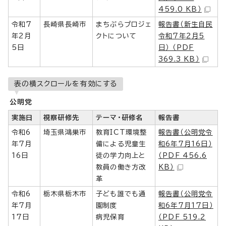
459.0 KB）
令和7
長崎県長崎市
まちぶらプロジェ
報告書（新生自民
年2月
クトについて
令和7年2月5
5日
日） （PDF
369.3 KB）
表の横スクロールを有効にする
公明党
実施日
視察研修先
テーマ・研修名
報告書
令和6
埼玉県鴻巣市
教育ICT環境整
報告書（公明党令
年7月
備による児童生
和6年7月16日）
16日
徒の学力向上と
（PDF 456.6
教員の働き方改
KB）
革
令和6
栃木県栃木市
子ども誰でも通
報告書（公明党令
年7月
園制度
和6年7月17日）
17日
病児保育
（PDF 519.2