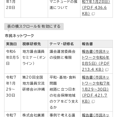
年1月
マニチュードの推
和7年1月28日）
28日
進について
（PDF 436.6
KB）
表の横スクロールを有効にする
市民ネットワーク
実施日
視察研修先
テーマ・研修名
報告書
令和6
地方議会議員
議会運営委員会
報告書（市民ネッ
年8月5
セミナー（オン
の役割と権限
トワーク令和6年
日
ライン）
8月5日） （PDF
213.4 KB）
令和7
第20回全国
平和・基地・食料
報告書（市民ネッ
年1月
地方議員交流
問題
トワーク令和7年
29～
研修会in沖縄
岐路に立つ日本
1月29～30日）
30日
の社会保障地域
（PDF 421.7
のケアをどう支え
KB）
るか
令和7
株式会社廣瀬
事例で考える議
報告書（市民ネッ