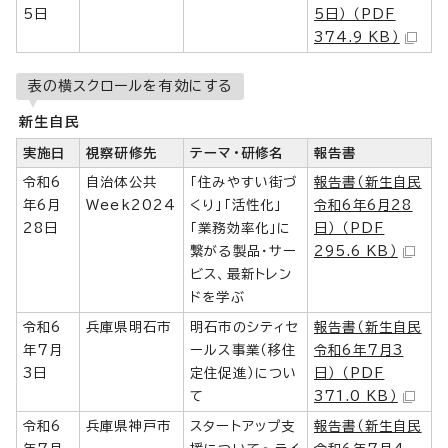
5日
5日） （PDF
374.9 KB）
表の横スクロールを有効にする
新生自民
実施日
視察研修先
テーマ・研修名
報告書
令和6
自治体公共
「住みやすい街づ
報告書（新生自民
年6月
Week2024
くり」「活性化」
令和6年6月28
28日
「業務効率化」に
日） （PDF
繋がる製品・サー
295.6 KB）
ビス、最新トレン
ドを学ぶ
令和6
兵庫県明石市
明石市のシティセ
報告書（新生自民
年7月
ールス事業（移住
令和6年7月3
3日
定住促進）につい
日） （PDF
て
371.0 KB）
令和6
兵庫県神戸市
スタートアップ支
報告書（新生自民