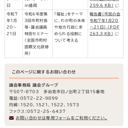
日
in盛岡
259.6 KB）
令和7
令和6年度第
「福祉」をテーマ
報告書（市民の会
年1月
3回市町村長
に、わが町の未来
令和7年1月20
20～
等・議会議員
や地方行政に求
～21日） （PDF
21日
特別セミナー
められる役割に
263.3 KB）
（全国市町村
ついて考える
国際文化研修
所）
このページに関する
お問い合わせ
議会事務局 議会グループ
〒507-8703 多治見市日ノ出町2丁目15番地
電話：0572-22-9899
内線：1520、1521、1522、1573
ファクス：0572-25-6437
お問い合わせは専用フォームをご利用ください。