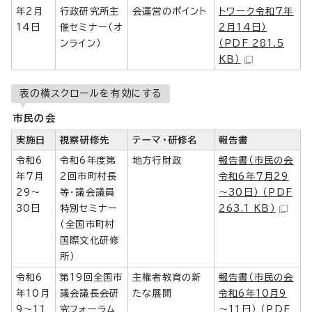
年2月
行政研究所主
会運営のポイント
トワーク令和7年
14日
催セミナー（オ
2月14日）
ンライン）
（PDF 281.5
KB）
表の横スクロールを有効にする
市民の会
実施日
視察研修先
テーマ・研修名
報告書
令和6
令和6年度第
地方行財政
報告書（市民の会
年7月
2回市町村長
令和6年7月29
29～
等・議会議員
～30日） （PDF
30日
特別セミナー
263.1 KB）
（全国市町村
国際文化研修
所）
令和6
第19回全国市
主権者教育の新
報告書（市民の会
年10月
議会議長会研
たな展開
令和6年10月9
9～11
究フォーラム
～11日） （PDF