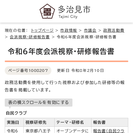
現在の位置：
トップページ
>
市政情報
>
市議会
>
政務活動費
>
会派視察・研修報告書
>
令和6年度会派視察・研修報告書
令和6年度会派視察・研修報告書
ページ番号
1008207
更新日 令和8年2月10日
政務活動費を使用して行った視察および参加した研修等の報
告書を掲載しています。
表の横スクロールを有効にする
自民クラブ
実施日
視察研修先
テーマ・研修名
報告書
令和6
東京都八王子
オープンデータに
報告書（自民クラ