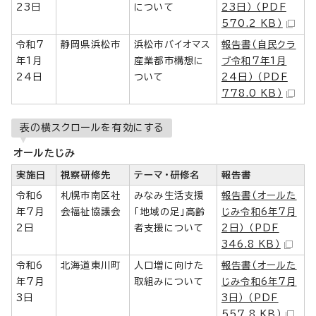
23日
について
23日） （PDF
570.2 KB）
令和7
静岡県浜松市
浜松市バイオマス
報告書（自民クラ
年1月
産業都市構想に
ブ令和7年1月
24日
ついて
24日） （PDF
778.0 KB）
表の横スクロールを有効にする
オールたじみ
実施日
視察研修先
テーマ・研修名
報告書
令和6
札幌市南区社
みなみ生活支援
報告書（オールた
年7月
会福祉協議会
「地域の足」高齢
じみ令和6年7月
2日
者支援について
2日） （PDF
346.8 KB）
令和6
北海道東川町
人口増に向けた
報告書（オールた
年7月
取組みについて
じみ令和6年7月
3日
3日） （PDF
557.8 KB）