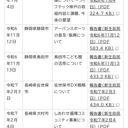
年7月
援について～ライ
令和6年7月4
4日
フテック神戸の取
日） （PDF
組内容と課題、今
324.7 KB）
後の展望
令和6
静岡県静岡市
アーバンスポーツ
報告書（新生自民
年11月
の普及・振興につ
令和6年11月12
12日
いて
日） （PDF
583.4 KB）
令和6
静岡県島田市
島田市こども館
報告書（新生自民
年11月
の活用について
令和6年11月13
13日
日） （PDF
433.3 KB）
令和7
長崎県佐世保
佐世保市DX戦略
報告書（新生自民
年2月3
市
について
令和7年2月3
日
日） （PDF
434.0 KB）
令和7
長崎県大村市
しあわせ循環コミ
報告書（新生自民
年2月
ュニティ事業につ
令和7年2月4
4日
いて
日） （PDF