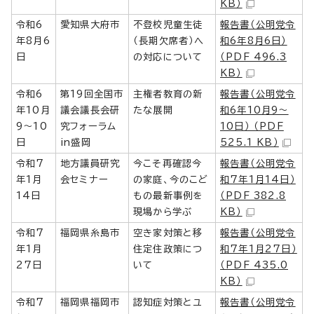
KB）
令和6
愛知県大府市
不登校児童生徒
報告書（公明党令
年8月6
（長期欠席者）へ
和6年8月6日）
日
の対応について
（PDF 496.3
KB）
令和6
第19回全国市
主権者教育の新
報告書（公明党令
年10月
議会議長会研
たな展開
和6年10月9～
9～10
究フォーラム
10日） （PDF
日
in盛岡
525.1 KB）
令和7
地方議員研究
今こそ再確認今
報告書（公明党令
年1月
会セミナー
の家庭、今のこど
和7年1月14日）
14日
もの最新事例を
（PDF 382.8
現場から学ぶ
KB）
令和7
福岡県糸島市
空き家対策と移
報告書（公明党令
年1月
住定住政策につ
和7年1月27日）
27日
いて
（PDF 435.0
KB）
令和7
福岡県福岡市
認知症対策とユ
報告書（公明党令