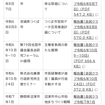
年8月
市
係る取組につい
ブ令和6年8月7
7日
て
日） （PDF
547.2 KB）
令和6
茨城県つくば
つくば市官民デ
報告書（自民クラ
年8月8
市
ータ活用推進計
ブ令和6年8月8
日
画について
日） （PDF
570.0 KB）
令和6
第19回全国市
主権者教育の新
報告書（自民クラ
年10月
議会議長会研
たな展開
ブ令和6年10月
9～10
究フォーラム
9～10日）
日
in盛岡
（PDF 666.6
KB）
令和6
株式会社廣瀬
市長経験者が直
報告書（自民クラ
年10月
行政研究所主
言！議員が行政
ブ令和6年10月
24日
催セミナー
を動かす法
24日） （PDF
372.8 KB）
令和7
静岡県沼津市
沼津市中心市街
報告書（自民クラ
年1月
地まちづくり戦略
ブ令和7年1月