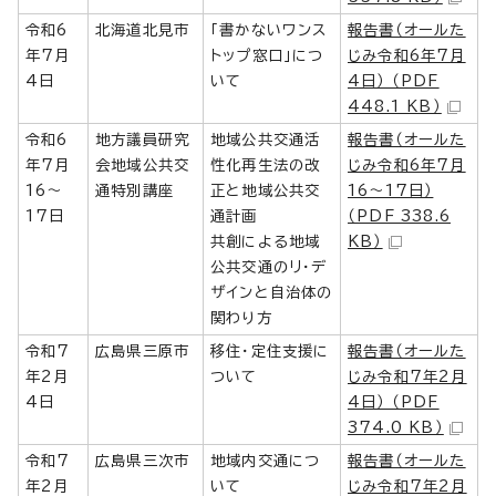
令和6
北海道北見市
「書かないワンス
報告書（オールた
年7月
トップ窓口」につ
じみ令和6年7月
4日
いて
4日） （PDF
448.1 KB）
令和6
地方議員研究
地域公共交通活
報告書（オールた
年7月
会地域公共交
性化再生法の改
じみ令和6年7月
16～
通特別講座
正と地域公共交
16～17日）
17日
通計画
（PDF 338.6
共創による地域
KB）
公共交通のリ・デ
ザインと自治体の
関わり方
令和7
広島県三原市
移住・定住支援に
報告書（オールた
年2月
ついて
じみ令和7年2月
4日
4日） （PDF
374.0 KB）
令和7
広島県三次市
地域内交通につ
報告書（オールた
年2月
いて
じみ令和7年2月