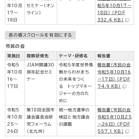
年10月
セミナー（オン
和5年10月17～
17～
ライン）
18日） （PDF
18日
332.4 KB）
表の横スクロールを有効にする
市民の会
実施日
視察研修先
テーマ・研修名
報告書
令和5
JIAM開講30
令和5年度世界情
報告書（市民の会
年10月
周年記念セミ
勢からわがまち
令和5年10月16
16～
ナー
の未来をつく
～17日） （PDF
17日
る トップマネー
74.9 KB）
ジャーの方のた
めに
令和5
第18回全国市
統一地方選挙の
報告書（市民の会
年10月
議会議長会研
検証と地方議会
令和5年10月25
25～
究フォーラム
の課題
～26日） （PDF
26日
（北九州）
557.1 KB）