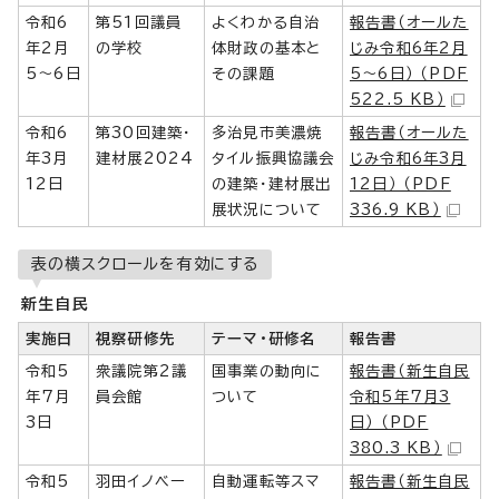
令和6
第51回議員
よくわかる自治
報告書（オールた
年2月
の学校
体財政の基本と
じみ令和6年2月
5～6日
その課題
5～6日） （PDF
522.5 KB）
令和6
第30回建築・
多治見市美濃焼
報告書（オールた
年3月
建材展2024
タイル振興協議会
じみ令和6年3月
12日
の建築・建材展出
12日） （PDF
展状況について
336.9 KB）
表の横スクロールを有効にする
新生自民
実施日
視察研修先
テーマ・研修名
報告書
令和5
衆議院第2議
国事業の動向に
報告書（新生自民
年7月
員会館
ついて
令和5年7月3
3日
日） （PDF
380.3 KB）
令和5
羽田イノベー
自動運転等スマ
報告書（新生自民