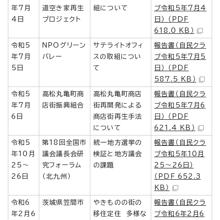
年7月
道空き家再生
組について
ブ令和5年7月4
4日
プロジェクト
日） （PDF
618.0 KB）
令和5
NPOグリーン
サテライトオフィ
報告書（自民クラ
年7月
バレー
スの取組につい
ブ令和5年7月5
5日
て
日） （PDF
587.5 KB）
令和5
高松丸亀町商
高松丸亀町商店
報告書（自民クラ
年7月
店街振興組合
街再開発による
ブ令和5年7月6
6日
商店街再生手法
日） （PDF
について
621.4 KB）
令和5
第18回全国市
統一地方選挙の
報告書（自民クラ
年10月
議会議長会研
検証と地方議会
ブ令和5年10月
25～
究フォーラム
の課題
25～26日）
26日
（北九州）
（PDF 652.3
KB）
令和6
茨城県笠間市
やきものの街の
報告書（自民クラ
年2月6
移住定住 多様な
ブ令和6年2月6