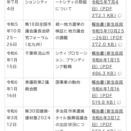
年7月
ションシティ
ートシティの取組
令和5年7月4
4日
について
日） （PDF
372.1 KB）
令和5
第18回全国市
統一地方選挙の
報告書（新生自民
年10月
議会議長会研
検証と地方議会
令和5年10月25
25～
究フォーラム
の課題
～26日） （PDF
26日
（北九州）
372.0 KB）
令和6
千葉県流山市
シティプロモーシ
報告書（新生自民
年1月
ョン、ブランディ
令和6年1月15
15日
ング戦略
日） （PDF
486.3 KB）
令和6
衆議院第2議
国事業の動向
報告書（新生自民
年1月
員会館
令和6年1月16
16日
日） （PDF
519.8 KB）
令和6
第30回建築・
多治見市美濃焼
報告書（新生自民
年3月
建材展2024
タイル振興協議会
令和6年3月12
12日
の出店状況につ
日） （PDF