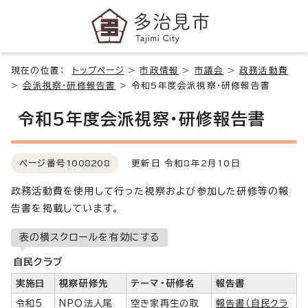
現在の位置：
トップページ
>
市政情報
>
市議会
>
政務活動費
>
会派視察・研修報告書
>
令和5年度会派視察・研修報告書
令和5年度会派視察・研修報告書
ページ番号
1008208
更新日 令和8年2月10日
政務活動費を使用して行った視察および参加した研修等の報
告書を掲載しています。
表の横スクロールを有効にする
自民クラブ
実施日
視察研修先
テーマ・研修名
報告書
令和5
NPO法人尾
空き家再生の取
報告書（自民クラ