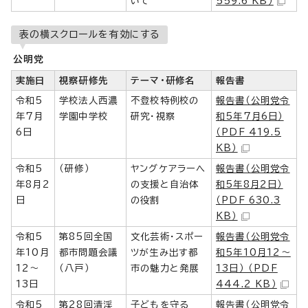
いて
559.6 KB）
表の横スクロールを有効にする
公明党
実施日
視察研修先
テーマ・研修名
報告書
令和5
学校法人西濃
不登校特例校の
報告書（公明党令
年7月
学園中学校
研究・視察
和5年7月6日）
6日
（PDF 419.5
KB）
令和5
（研修）
ヤングケアラーへ
報告書（公明党令
年8月2
の支援と自治体
和5年8月2日）
日
の役割
（PDF 630.3
KB）
令和5
第85回全国
文化芸術・スポー
報告書（公明党令
年10月
都市問題会議
ツが生み出す都
和5年10月12～
12～
（八戸）
市の魅力と発展
13日） （PDF
13日
444.2 KB）
令和5
第28回清渓
子どもを守る
報告書（公明党令