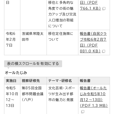
日
移住と多角的な
日） （PDF
角度での街の魅
766.1 KB）
力アップ及び交流
人口増加の取組
について
令和6
茨城県常陸太
移住定住施策に
報告書（自民クラ
年2月
田市
ついて
ブ令和6年2月7
7日
日） （PDF
881.0 KB）
表の横スクロールを有効にする
オールたじみ
実施日
視察研修先
テーマ・研修名
報告書
令和5
第85回全国
文化芸術・スポー
報告書（オールた
年10月
都市問題会議
ツが生み出す都
じみ令和5年10
12～
（八戸）
市の魅力と発展
月12～13日）
13日
（PDF 1.3 MB）