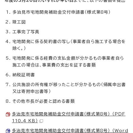
年度の3月20日
の
いずれか早い日
までに、以下の書類を提出
多治見市宅地開発補助金交付申請書（様式第8号）
竣工図
工事完了写真
宅地開発に係る契約書の写し（事業者自ら施工する場合を
除く。）
宅地開発に係る経費の支払金額が分かるもの事業者自ら
施工の場合は、事業費の支出を証する書類
納税証明書
公共施設の所有権が移ったことが分かるもの（帰属申出書
又は寄附申出書等）
その他市長が必要と認める書類
多治見市宅地開発補助金交付申請書（様式第8号） （PDF
110.4 KB）
多治見市宅地開発補助金交付申請書（様式第8号） （Word