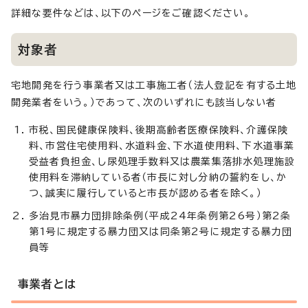
詳細な要件などは、以下のページをご確認ください。
対象者
宅地開発を行う事業者又は工事施工者（法人登記を有する土地
開発業者をいう。）であって、次のいずれにも該当しない者
市税、国民健康保険料、後期高齢者医療保険料、介護保険
料、市営住宅使用料、水道料金、下水道使用料、下水道事業
受益者負担金、し尿処理手数料又は農業集落排水処理施設
使用料を滞納している者（市長に対し分納の誓約をし、か
つ、誠実に履行していると市長が認める者を除く。）
多治見市暴力団排除条例（平成24年条例第26号）第2条
第1号に規定する暴力団又は同条第2号に規定する暴力団
員等
事業者とは