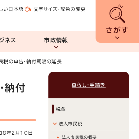
しい日本語
文字サイズ・配色の変更
さがす
ジネス
市政情報
民税の申告・納付期限の延長
暮らし・手続き
・納付
税金
法人市民税
8年2月10日
法人市民税の概要