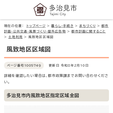
現在の位置：
トップページ
>
暮らし・手続き
>
まちづくり
>
都市
計画・公共交通・風景づくり・屋外広告物
>
都市計画に関すること
>
土地利用
>
風致地区区域図
風致地区区域図
ページ番号
1005749
更新日 令和8年2月10日
詳細を確認したい場合は、都市政策課までお問い合わせくださ
い。
多治見市内風致地区指定区域全図