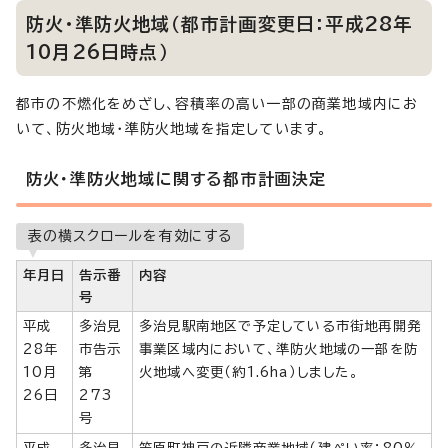
防火・準防火地域（都市計画変更日：平成28年
10月26日時点）
都市の不燃化をめざし、容積率の高い一部の商業地域内にお
いて、防火地域・準防火地域を指定しています。
防火・準防火地域に関する都市計画決定
表の横スクロールを有効にする
年月日
告示番
内容
号
平成
多治見
多治見駅南地区で予定している市街地再開発
28年
市告示
事業区域内において、準防火地域の一部を防
10月
第
火地域へ変更（約1.6ha）しました。
26日
273
号
平成
多治見
笠原町神戸の近隣商業地域（建ぺい率：80％