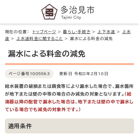
現在の位置：
トップページ
>
暮らし・手続き
>
上下水道
>
上水
道
>
上水道料金に関すること
>
漏水による料金の減免
漏水による料金の減免
ページ番号
1005563
更新日 令和8年2月10日
給水装置の破損または腐食等により漏水した場合で、漏水箇所
が地下または壁の中等の場合のみ減免の対象となります。
（給
湯器以降の配管で漏水した場合は、地下または壁の中で漏水し
ている場合でも減免の対象外です。）
適用条件