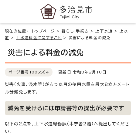
現在の位置：
トップページ
>
暮らし・手続き
>
上下水道
>
上水
道
>
上水道料金に関すること
>
災害による料金の減免
災害による料金の減免
ページ番号
1005564
更新日 令和8年2月10日
災害（火事、浸水等）があった月の使用水量を最大8立方メート
ル分減免します。
減免を受けるには申請書等の提出が必要です
以下の2点を、上下水道総務課（本庁舎2階）へ提出してくださ
い。