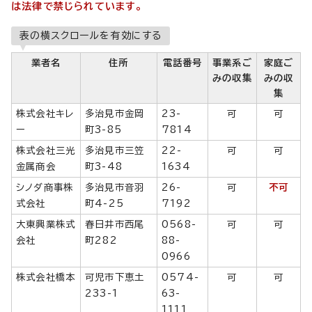
は法律で禁じられています。
表の横スクロールを有効にする
業者名
住所
電話番号
事業系ご
家庭ご
みの収集
みの収
集
株式会社キレ
多治見市金岡
23-
可
可
ー
町3-85
7814
株式会社三光
多治見市三笠
22-
可
可
金属商会
町3-48
1634
シノダ商事株
多治見市音羽
26-
可
不可
式会社
町4-25
7192
大東興業株式
春日井市西尾
0568-
可
可
会社
町282
88-
0966
株式会社橋本
可児市下恵土
0574-
可
可
233-1
63-
1111