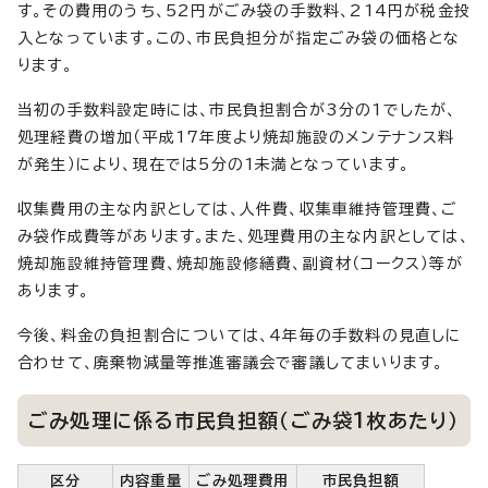
す。その費用のうち、52円がごみ袋の手数料、214円が税金投
入となっています。この、市民負担分が指定ごみ袋の価格とな
ります。
当初の手数料設定時には、市民負担割合が3分の1でしたが、
処理経費の増加（平成17年度より焼却施設のメンテナンス料
が発生）により、現在では5分の1未満となっています。
収集費用の主な内訳としては、人件費、収集車維持管理費、ご
み袋作成費等があります。また、処理費用の主な内訳としては、
焼却施設維持管理費、焼却施設修繕費、副資材（コークス）等が
あります。
今後、料金の負担割合については、4年毎の手数料の見直しに
合わせて、廃棄物減量等推進審議会で審議してまいります。
ごみ処理に係る市民負担額（ごみ袋1枚あたり）
区分
内容重量
ごみ処理費用
市民負担額