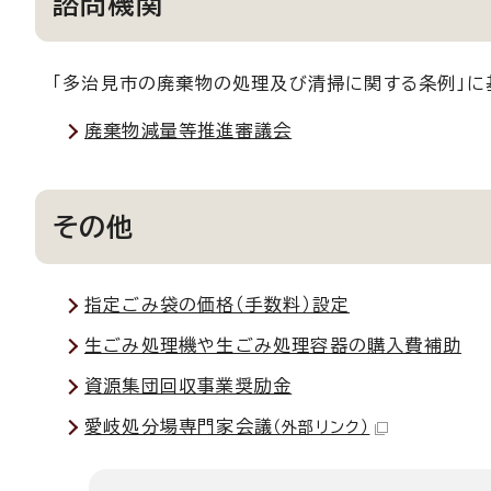
諮問機関
「多治見市の廃棄物の処理及び清掃に関する条例」に
廃棄物減量等推進審議会
その他
指定ごみ袋の価格（手数料）設定
生ごみ処理機や生ごみ処理容器の購入費補助
資源集団回収事業奨励金
愛岐処分場専門家会議
（外部リンク）