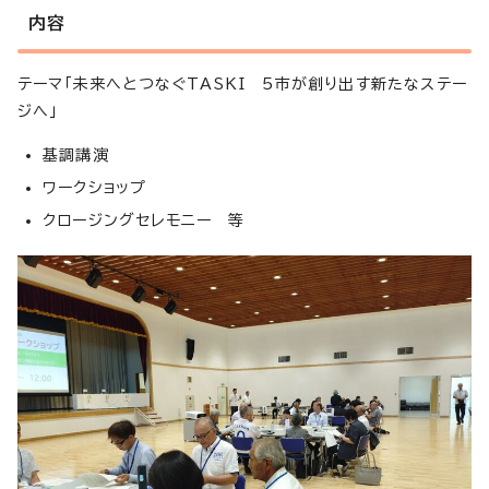
内容
テーマ「未来へとつなぐTASKI 5市が創り出す新たなステー
ジへ」
基調講演
ワークショップ
クロージングセレモニー 等