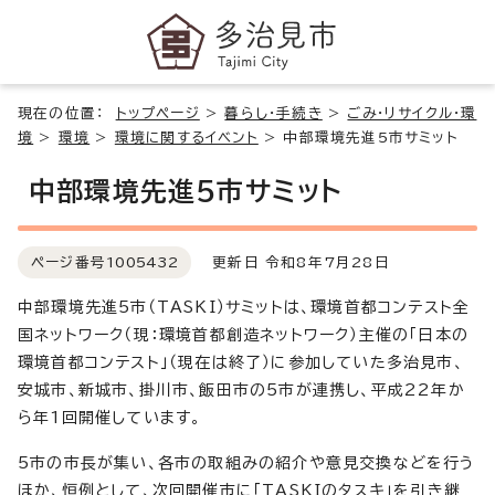
現在の位置：
トップページ
>
暮らし・手続き
>
ごみ・リサイクル・環
境
>
環境
>
環境に関するイベント
>
中部環境先進5市サミット
中部環境先進5市サミット
ページ番号
1005432
更新日 令和8年7月28日
中部環境先進5市（TASKI）サミットは、環境首都コンテスト全
国ネットワーク（現：環境首都創造ネットワーク）主催の「日本の
環境首都コンテスト」（現在は終了）に参加していた多治見市、
安城市、新城市、掛川市、飯田市の5市が連携し、平成22年か
ら年1回開催しています。
5市の市長が集い、各市の取組みの紹介や意見交換などを行う
ほか、恒例として、次回開催市に「TASKIのタスキ」を引き継