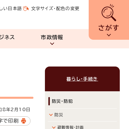
しい日本語
文字サイズ・配色の変更
さがす
ジネス
市政情報
暮らし・手続き
防災・防犯
8年2月10日
防災
字で印刷
避難情報・計画