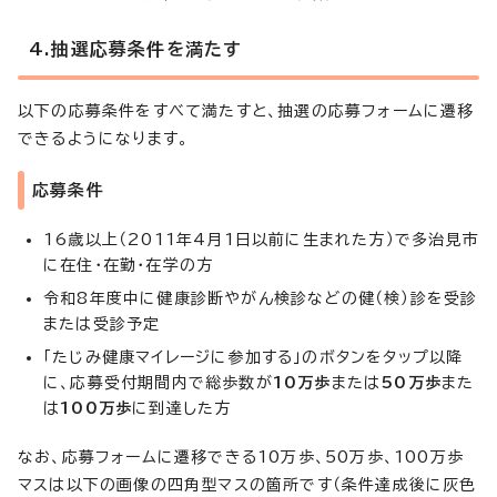
4.抽選応募条件を満たす
以下の応募条件をすべて満たすと、抽選の応募フォームに遷移
できるようになります。
応募条件
16歳以上（2011年4月1日以前に生まれた方）で多治見市
に在住・在勤・在学の方
令和8年度中に健康診断やがん検診などの健（検）診を受診
または受診予定
「たじみ健康マイレージに参加する」のボタンをタップ以降
に、応募受付期間内で総歩数が
10万歩
または
50万歩
また
は
100万歩
に到達した方
なお、応募フォームに遷移できる10万歩、50万歩、100万歩
マスは以下の画像の四角型マスの箇所です（条件達成後に灰色