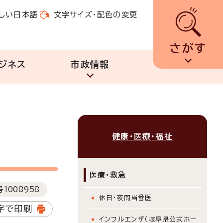
しい日本語
文字サイズ・配色の変更
さがす
ジネス
市政情報
健康・医療・福祉
医療・救急
号
1008958
休日・夜間当番医
字で印刷
インフルエンザ（岐阜県公式ホー