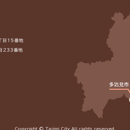
丁目15番地
目233番地
Copyright © Tajimi City All rights reserved.