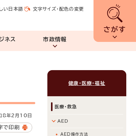
しい日本語
文字サイズ・配色の変更
さがす
ジネス
市政情報
健康・医療・福祉
医療・救急
8年2月10日
AED
字で印刷
AED操作方法