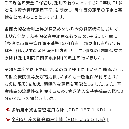
この現金を安全に保管し、運用を行うため、平成20年度に「多
治見市資金管理運用基準」を制定し、毎年度の運用の予定と実
績を公表することとしています。
当面大幅な金利上昇が見込めない昨今の経済状況において、
より安全かつ効率的な資金運用を行うため、平成30年度に
「多治見市資金管理運用基準」の内容を一部見直しを行い、名
称も「多治見市資金管理運用方針」として、債券の「満期保有の
原則」「運用期間に関する原則」の改正を行いました。
令和6年度の改正では、基金の資金運用に用いる金融商品とし
て財投機関債等及び電力債（いずれも一般担保が付与された
ものに限る）を加え、積極的な運用を可能としました。また、基
金残高の流動性を担保するため、債券購入を基金残高の概ね3
分の2以下の額としました。
多治見市資金管理運用方針 （PDF 187.1 KB）
令和6年度の資金運用実績 （PDF 355.5 KB）