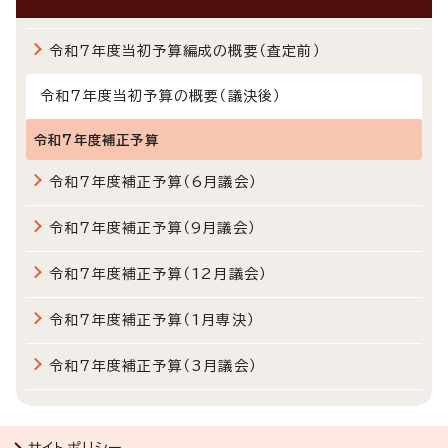
令和7年度当初予算編成の概要（査定前）
令和7年度当初予算の概要（議決後）
令和7年度補正予算
令和7年度補正予算（6月議会）
令和7年度補正予算（9月議会）
令和7年度補正予算（12月議会）
令和7年度補正予算（1月専決）
令和7年度補正予算（3月議会）
サイトポリシー