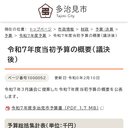
現在の位置：
トップページ
>
市政情報
>
財政
>
予算・決算
>
予算
>
令和7年度予算
>
令和7年度当初予算の概要（議決後）
令和7年度当初予算の概要（議決
後）
ページ番号
1008052
更新日 令和8年2月10日
令和7年3月議会に提案した令和7年度当初予算の概要を公表
します。
令和7年度多治見市予算書 （PDF 1.7 MB）
予算総括集計表（単位：千円）