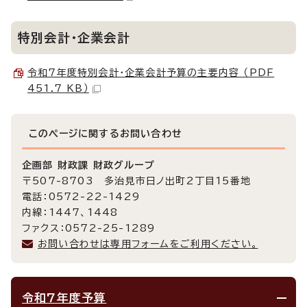
特別会計・企業会計
令和7年度特別会計・企業会計予算の主要内容 （PDF
451.7 KB）
このページに関する
お問い合わせ
企画部 財政課 財政グループ
〒507-8703 多治見市日ノ出町2丁目15番地
電話：0572-22-1429
内線：1447、1448
ファクス：0572-25-1289
お問い合わせは専用フォームをご利用ください。
令和7年度予算