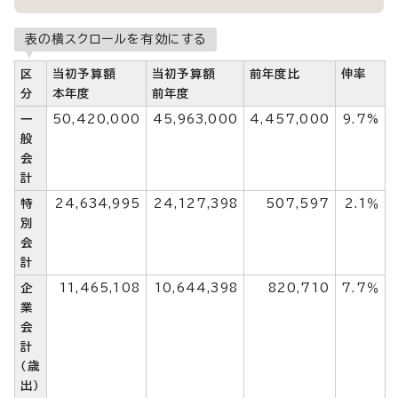
表の横スクロールを有効にする
区
当初予算額
当初予算額
前年度比
伸率
分
本年度
前年度
一
50,420,000
45,963,000
4,457,000
9.7%
般
会
計
特
24,634,995
24,127,398
507,597
2.1％
別
会
計
企
11,465,108
10,644,398
820,710
7.7％
業
会
計
（歳
出）