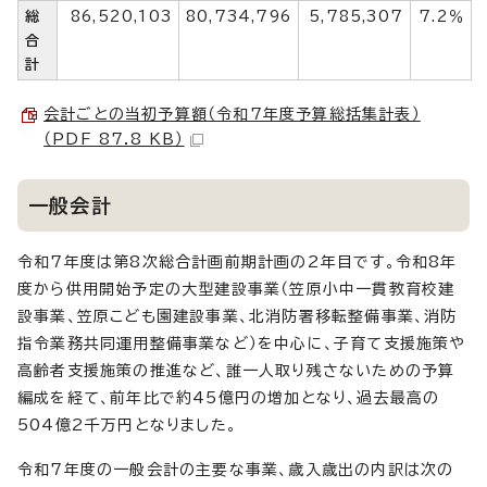
総
86,520,103
80,734,796
5,785,307
7.2％
合
計
会計ごとの当初予算額（令和7年度予算総括集計表）
（PDF 87.8 KB）
一般会計
令和7年度は第8次総合計画前期計画の2年目です。令和8年
度から供用開始予定の大型建設事業（笠原小中一貫教育校建
設事業、笠原こども園建設事業、北消防署移転整備事業、消防
指令業務共同運用整備事業など）を中心に、子育て支援施策や
高齢者支援施策の推進など、誰一人取り残さないための予算
編成を経て、前年比で約45億円の増加となり、過去最高の
504億2千万円となりました。
令和7年度の一般会計の主要な事業、歳入歳出の内訳は次の