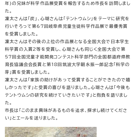
年)の兄妹が科学作品展受賞を報告するため市長を訪問しまし
た。
凜太さんは「炭」、心瑚さんは「テントウムシ」をテーマに研究を
行いそろって第67回岐阜県児童生徒科学作品展で最優秀賞
を受賞しました。
凜太さんはその後の上位の作品展となる全国大会で日本学生
科学賞の入賞2等を受賞し、心瑚さんも同じく全国大会で第
57回全国児童才能開発コンテスト科学部門の全国都道府県教
育長協議会会長賞と第18回筑波大学朝永振一郎記念「科学の
芽」賞を受賞しました。
凜太さんは「家族の助けがあって受賞することができたので嬉
しかったです」と受賞の喜びを語りました。心瑚さんは「今後も
テントウムシの研究を続けていきたいです」と抱負を語りまし
た。
市長は「このまま興味があるものを追求、探求し続けてくださ
い」とエールを送りました。