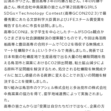
山浦あかりさん、豊田高専3年の内藤万結さん、1年の内藤千
晶さん、株式会社中島窯業の皆さんが第2回高専GIRLS
SDGs×Technology Contest(高専GCON2023)で最
優秀賞にあたる文部科学大臣賞およびJFEスチール賞受賞を
報告するために市長を訪問しました。
高専GCONは、女子学生を中心としたチームがSDGs観点か
らさまざまな社会課題解決の提案競うものです。今回は鳥羽商
船高専と豊田高専の合同チームで「CO2を吸収する無焼成ス
マート牡蠣殻タイル」というタイトルで発表しました。発表では
日本有数の牡蠣産地で生産過程で出る大量の牡蠣殻問題を抱
える鳥羽市と窯業におけるCO2排出問題、粘土鉱山減少によ
る原料不足問題を解決するため、処分される牡蠣殻を無焼成タ
イルに加工し価値のある資源に変えることでお互いの問題を解
決することを提案しました。
取り組みは鳥羽市のケアシェル株式会社と多治見市の株式会社
中島窯業の協力を得て、産学地域連携によって実施されまし
た。
高専の皆さんからは「受賞は自分たちだけではなく、企業の方