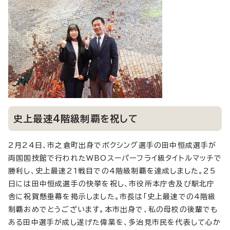
史上最速4階級制覇を祝して
2月24日、市之倉町出身でボクシング選手の田中恒成選手が
両国国技館で行われたWBOスーパーフライ級タイトルマッチで
勝利し、史上最速21戦目での4階級制覇を達成しました。25
日には田中恒成選手の快挙を祝し、市役所本庁舎及び駅北庁
舎に祝賀懸垂幕を掲示しました。市長は「史上最速での4階級
制覇おめでとうございます。本市出身で、私の母校の後輩でも
ある田中選手が成し遂げた偉業を、多治見市民を代表して心か