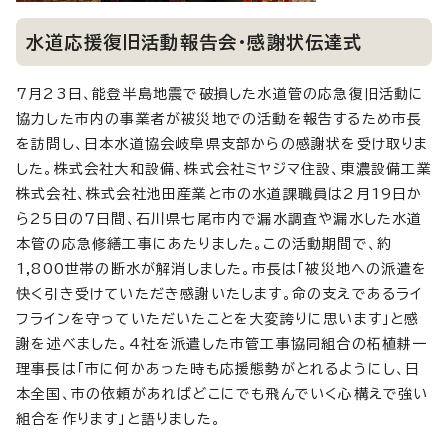
水道応援復旧活動報告会・感謝状伝達式
7月23日、能登半島地震で破損した水道管の応急復旧活動に
協力した市内の事業者が被災地での活動を報告するため市長
を訪問し、日本水道協会岐阜県支部からの感謝状を受け取りま
した。株式会社大和設備、株式会社ミヤジマ住設、東濃設備工業
株式会社、株式会社池田産業と市の水道課職員は2月19日か
ら25日の7日間、石川県七尾市内で漏水調査や漏水した水道
本管の応急修繕工事にあたりました。この活動期間で、約
1,800世帯の断水が解消しました。市長は「被災地への派遣を
快く引き受けていただき感謝いたします。命の支えであるライ
フラインを守っていただいたことを大変誇りに思います」と感
謝を述べました。4社を派遣した市管工事協同組合の柘植耕一
理事長は「市に何かあった時も応援態勢がとれるようにし、日
本全国、市の依頼があればどこにでも飛んでいく心構えで強い
組合を作ります」と語りました。