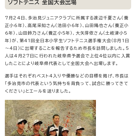
ソフトテニス 全国大会出場
7月24日、多治見ジュニアクラブに所属する渡辺千夏さん（養
正小6年）、高尾采知さん（池田小6年）、山田陽也さん（養正小
6年）、山田鈴乃さん（養正小5年）、大矢芽依さん（土岐津小5
年）が、第41回全日本小学生ソフトテニス選手権大会（8月1日
～4日）に出場することを報告するため市長を訪問しました。5
人は4月27日に行われた岐阜県予選会で上位4位以内に入賞
したことにより岐阜県代表として全国大会へ出場します。
選手はそれぞれベスト4入りや優勝などの目標を掲げ、市長は
「多治見市の代表という気持ちを背負って、試合に勝ってきて
ください」とエールを送りました。