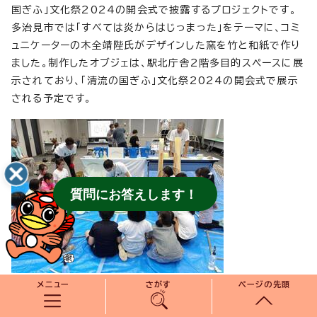
国ぎふ」文化祭2024の開会式で披露するプロジェクトです。
多治見市では「すべては炎からはじっまった」をテーマに、コミ
ュニケーターの木全靖陛氏がデザインした窯を竹と和紙で作り
ました。制作したオブジェは、駅北庁舎2階多目的スペースに展
示されており、「清流の国ぎふ」文化祭2024の開会式で展示
される予定です。
質問にお答えします！
メニュー
さがす
ページの先頭