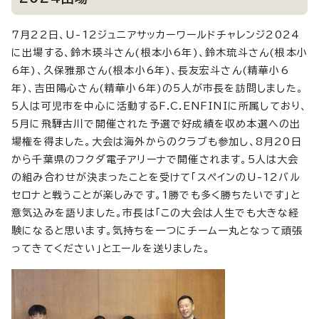
7月22日、U-12ジュニアサッカーワールドチャレンジ2024
に出場する、鈴木瑛斗さん(根本小6年)、鈴木琉斗さん(根本小
6年)、久保雅那さん(根本小6年)、長友宏斗さん(精華小6
年)、吉田陽心さん(精華小6年)の5人が市長を訪問しました。
5人は可児市を中心に活動するF.C.ENFINIに所属しており、
5月に飛騨古川で開催された予選で好成績を収め本選への出
場権を得ました。大会は海外からのクラブも参加し、8月20日
から千葉県のフクダ電子アリーナで開催されます。5人は大会
の組み合わせが決まったことを受けて「スペインのU-12バル
セロナと戦うことが楽しみです。1勝でも多く勝ちたいです」と
意気込みを語りました。市長は「この大会は人生でも大きな経
験になると思います。気持ちを一つにチーム一丸となって頑張
ってきてください」とエールを送りました。