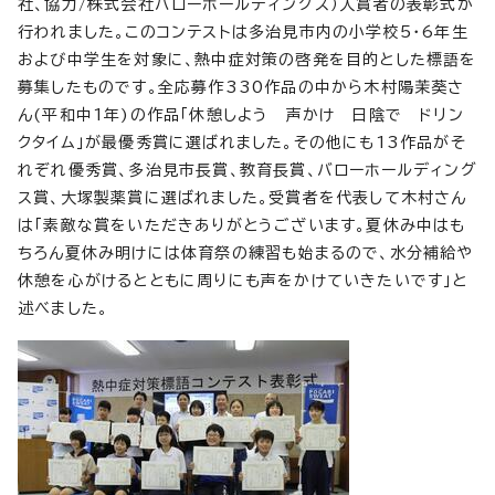
社、協力/株式会社バローホールディングス）入賞者の表彰式が
行われました。このコンテストは多治見市内の小学校5・6年生
および中学生を対象に、熱中症対策の啓発を目的とした標語を
募集したものです。全応募作330作品の中から木村陽茉葵さ
ん(平和中1年)の作品「休憩しよう 声かけ 日陰で ドリン
クタイム」が最優秀賞に選ばれました。その他にも13作品がそ
れぞれ優秀賞、多治見市長賞、教育長賞、バローホールディング
ス賞、大塚製薬賞に選ばれました。受賞者を代表して木村さん
は「素敵な賞をいただきありがとうございます。夏休み中はも
ちろん夏休み明けには体育祭の練習も始まるので、水分補給や
休憩を心がけるとともに周りにも声をかけていきたいです」と
述べました。