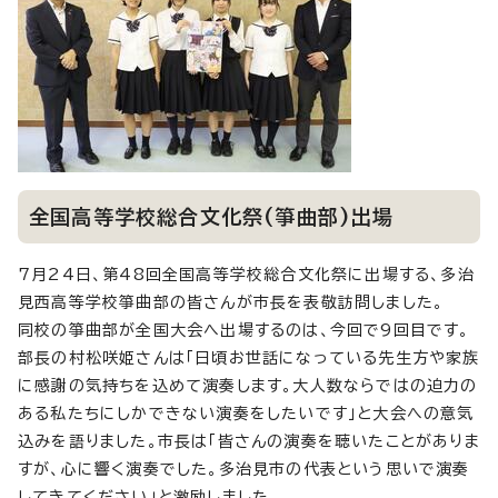
全国高等学校総合文化祭(箏曲部)出場
7月24日、第48回全国高等学校総合文化祭に出場する、多治
見西高等学校箏曲部の皆さんが市長を表敬訪問しました。
同校の箏曲部が全国大会へ出場するのは、今回で9回目です。
部長の村松咲姫さんは「日頃お世話になっている先生方や家族
に感謝の気持ちを込めて演奏します。大人数ならではの迫力の
ある私たちにしかできない演奏をしたいです」と大会への意気
込みを語りました。市長は「皆さんの演奏を聴いたことがありま
すが、心に響く演奏でした。多治見市の代表という思いで演奏
してきてください」と激励しました。