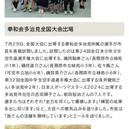
拳和会多治見全国大会出場
7月29日、全国大会に出場する拳和会多治見所属の選手が市
長を表敬訪問しました。訪問したのは第24回全日本少年少女
空手道選手権大会に出場する、磯貝聡美さん（各務原市立緑苑
小1年）、磯貝道介さん（各務原市立緑苑小3年）、佐々楓さん
（可児市立旭小6年）、磯貝英介さん（各務原市立緑苑小6年）、
第32回全国中学生空手道選手権大会に出場する浅井健琉さ
ん（多治見中2年）、日本スポーツマスターズ2024に出場する
多治見市在住の吉田順子さん、前田裕治さんの7人です。
選手たちはそれぞれ「全力を尽くして優勝します」「練習の成果
を出し切ります」など、大会への意気込みを語りました。市長は
「皆さんの活躍を期待しています」とエールを送りました。