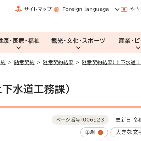
サイトマップ
Foreign language
やさ
健康・医療・福祉
観光・文化・スポーツ
産業・ビ
契約
>
随意契約
>
随意契約結果
>
随意契約結果（上下水道工
上下水道工務課）
ページ番号
1006923
更新日 令和
大きな文
印刷