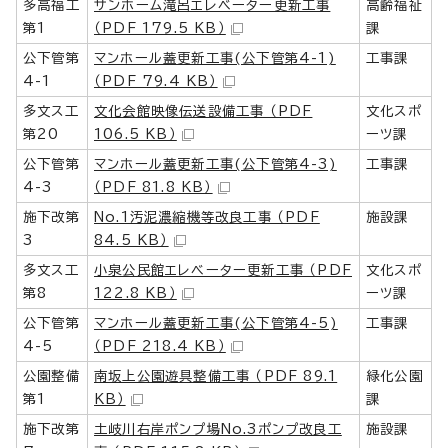
多高福工
サンホーム滝呂エレベーター更新工事
高齢福祉
第1
（PDF 179.5 KB）
課
公下管第
マンホール蓋更新工事(公下管第4-1)
工事課
4-1
（PDF 79.4 KB）
多文ス工
文化会館映像伝送設備工事 （PDF
文化スポ
第20
106.5 KB）
ーツ課
公下管第
マンホール蓋更新工事(公下管第4-3)
工事課
4-3
（PDF 81.8 KB）
施下改第
No.1汚泥濃縮機等改良工事 （PDF
施設課
3
84.5 KB）
多文ス工
小泉公民館エレベーター更新工事 （PDF
文化スポ
第8
122.8 KB）
ーツ課
公下管第
マンホール蓋更新工事(公下管第4-5)
工事課
4-5
（PDF 218.4 KB）
公園整備
南坂上公園遊具整備工事 （PDF 89.1
緑化公園
第1
KB）
課
施下改第
土岐川右岸ポンプ場No.3ポンプ改良工
施設課