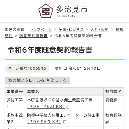
現在の位置：
トップページ
>
産業・ビジネス
>
入札・契約
>
随意
契約
>
随意契約報告書
>
令和6年度随意契約報告書
令和6年度随意契約報告書
ページ番号
1006896
更新日 令和8年2月10日
表の横スクロールを有効にする
事業番号
事業名
担当課名
多総工第
本庁舎吸収式冷温水発生機整備工事
総務課
1
（PDF 125.0 KB）
多教中改
陶都中学校人荷用エレベーター改修工事
教育総務
第2
（PDF 96.1 KB）
課