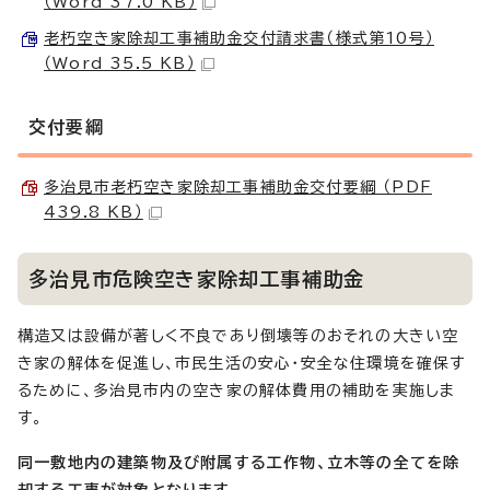
（Word 37.0 KB）
老朽空き家除却工事補助金交付請求書（様式第10号）
（Word 35.5 KB）
交付要綱
多治見市老朽空き家除却工事補助金交付要綱 （PDF
439.8 KB）
多治見市危険空き家除却工事補助金
構造又は設備が著しく不良であり倒壊等のおそれの大きい空
き家の解体を促進し、市民生活の安心・安全な住環境を確保す
るために、多治見市内の空き家の解体費用の補助を実施しま
す。
同一敷地内の建築物及び附属する工作物、立木等の全てを除
却する工事が対象となります。