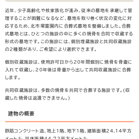
近年、少子高齢化や核家族化が進み、従来の墓地を承継して管
理することが困難になるなど、墓地を取り巻く状況の変化に対
応するため、北市場霊園内に合葬式墓地を整備しました。合葬
式墓地とは、ひとつの施設の中に多くの焼骨を合同で収蔵する
形式の墓地です。この施設には、個別埋蔵施設と共同収蔵施設
の2種類があり、ご希望により選択できます。
個別収蔵施設は、使用許可日から20年間個別に焼骨を骨壷に
入れて収蔵し、20年後は骨壷から出して共同収蔵施設に合葬
します。
共同収蔵施設は、多数の焼骨を共同で合葬する施設です。(収
蔵した焼骨は返還できません。)
建物の概要
鉄筋コンクリート造、地上1階、地下1階、建築面積24.14平方
メートル、延床面積44.72平方メートル