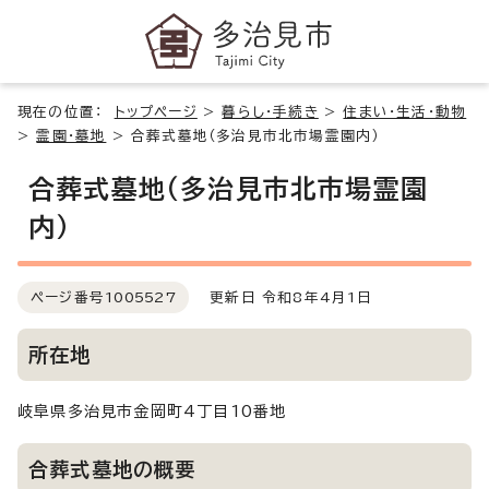
現在の位置：
トップページ
>
暮らし・手続き
>
住まい・生活・動物
>
霊園・墓地
>
合葬式墓地（多治見市北市場霊園内）
合葬式墓地（多治見市北市場霊園
内）
ページ番号
1005527
更新日 令和8年4月1日
所在地
岐阜県多治見市金岡町4丁目10番地
合葬式墓地の概要