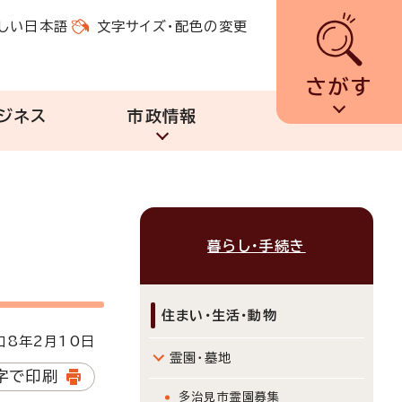
しい日本語
文字サイズ・配色の変更
さがす
ジネス
市政情報
暮らし・手続き
住まい・生活・動物
8年2月10日
霊園・墓地
字で印刷
多治見市霊園募集