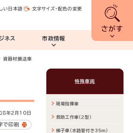
しい日本語
文字サイズ・配色の変更
さがす
ジネス
市政情報
>
資器材搬送車
特殊車両
現場指揮車
8年2月10日
救助工作車（2型）
字で印刷
梯子車（水路管付き35m）