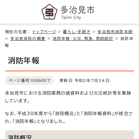
現在の位置：
トップページ
>
暮らし・手続き
>
多治見市消防本部
>
多治見消防の概要
>
消防年報・火災、救急、救助統計
>
消防年
報
消防年報
ページ番号
1006057
更新日 令和8年7月24日
多治見市における消防業務の諸資料および火災統計等を集録
しています。
なお、平成30年度から「消防概況」と「消防年報資料」が統合さ
れ、「消防年報」となりました。
消防概況