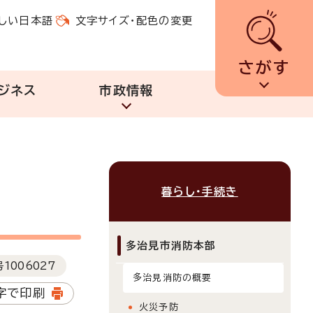
しい日本語
文字サイズ・配色の変更
さがす
ジネス
市政情報
暮らし・手続き
多治見市消防本部
号
1006027
多治見消防の概要
字で印刷
火災予防