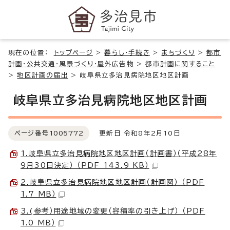
現在の位置：
トップページ
>
暮らし・手続き
>
まちづくり
>
都市
計画・公共交通・風景づくり・屋外広告物
>
都市計画に関すること
>
地区計画の届出
>
岐阜県立多治見病院地区地区計画
岐阜県立多治見病院地区地区計画
ページ番号
1005772
更新日 令和8年2月10日
1.岐阜県立多治見病院地区地区計画（計画書）（平成28年
9月30日決定） （PDF 143.9 KB）
2.岐阜県立多治見病院地区地区計画（計画図） （PDF
1.7 MB）
3.(参考）用途地域の変更（容積率の引き上げ） （PDF
1.0 MB）