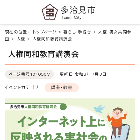
現在の位置：
トップページ
>
暮らし・手続き
>
人権・男女共同参
画
>
人権
>
人権同和教育講演会
人権同和教育講演会
ページ番号
1010507
更新日 令和8年7月3日
イベントカテゴリ：
講座・教室