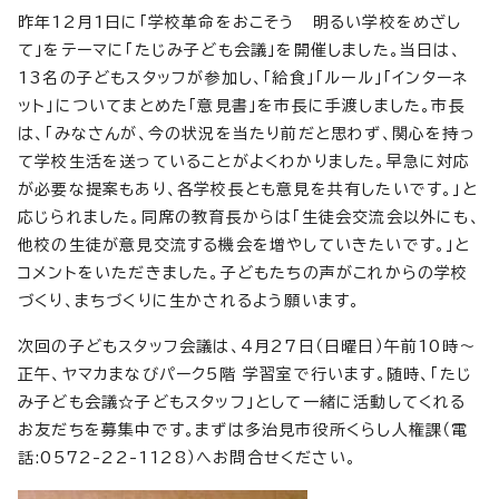
昨年12月1日に「学校革命をおこそう 明るい学校をめざし
て」をテーマに「たじみ子ども会議」を開催しました。当日は、
13名の子どもスタッフが参加し、「給食」「ルール」「インターネ
ット」についてまとめた「意見書」を市長に手渡しました。市長
は、「みなさんが、今の状況を当たり前だと思わず、関心を持っ
て学校生活を送っていることがよくわかりました。早急に対応
が必要な提案もあり、各学校長とも意見を共有したいです。」と
応じられました。同席の教育長からは「生徒会交流会以外にも、
他校の生徒が意見交流する機会を増やしていきたいです。」と
コメントをいただきました。子どもたちの声がこれからの学校
づくり、まちづくりに生かされるよう願います。
次回の子どもスタッフ会議は、4月27日（日曜日）午前10時～
正午、ヤマカまなびパーク5階 学習室で行います。随時、「たじ
み子ども会議☆子どもスタッフ」として一緒に活動してくれる
お友だちを募集中です。まずは多治見市役所くらし人権課（電
話:0572-22-1128）へお問合せください。