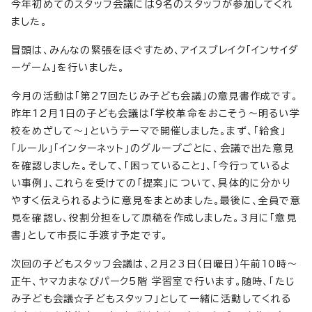
今年初めてのスタッフ会議には9名のスタッフが参加してくれ
ました。
冒頭は、みんなの緊張をほぐすため、アイスブレイク「インサイダ
ーゲーム」を行いました。
今月の活動は「第27回たじみ子ども会議」の意見書作成です。
昨年12月1日の子ども会議は「学校革命をおこそう～明るい学
校をめざして～」というテーマで開催しました。まず、「給食」
「ルール」「インターネット」のグループごとに、会議で出た意見
を確認しました。そして、「困っていること」、「今行っているよ
い事例」、これらを受けての「提案」について、具体的に分かり
やすく伝えられるように意見をまとめました。最後に、全員で意
見を確認し、役割分担をして原稿を作成しました。3月に「意見
書」として市長に手渡す予定です。
次回の子どもスタッフ会議は、2月23日（日曜日）午前10時～
正午、ヤマカまなびパーク5階 学習室で行います。随時、「たじ
み子ども会議☆子どもスタッフ」として一緒に活動してくれる