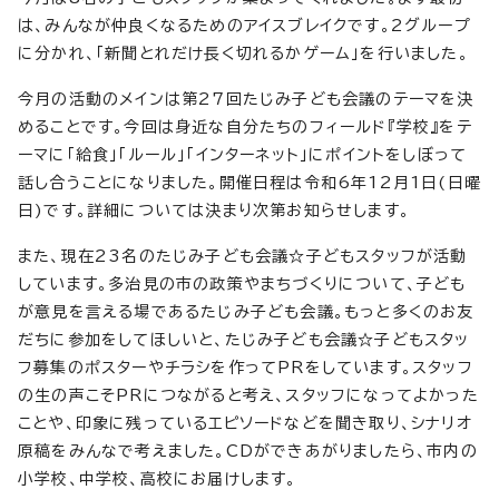
は、みんなが仲良くなるためのアイスブレイクです。2グループ
に分かれ、「新聞とれだけ長く切れるかゲーム」を行いました。
今月の活動のメインは第27回たじみ子ども会議のテーマを決
めることです。今回は身近な自分たちのフィールド『学校』をテ
ーマに「給食」「ルール」「インターネット」にポイントをしぼって
話し合うことになりました。開催日程は令和6年12月1日(日曜
日)です。詳細については決まり次第お知らせします。
また、現在23名のたじみ子ども会議☆子どもスタッフが活動
しています。多治見の市の政策やまちづくりについて、子ども
が意見を言える場であるたじみ子ども会議。もっと多くのお友
だちに参加をしてほしいと、たじみ子ども会議☆子どもスタッ
フ募集のポスターやチラシを作ってPRをしています。スタッフ
の生の声こそPRにつながると考え、スタッフになってよかった
ことや、印象に残っているエピソードなどを聞き取り、シナリオ
原稿をみんなで考えました。CDができあがりましたら、市内の
小学校、中学校、高校にお届けします。