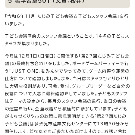
5 階学習室501 （文責：松井）
「令和6年11月 たじみ子ども会議☆子どもスタッフ会議」を行
いました。
子ども会議直前のスタッフ会議ということで、14名の子どもス
タッフが集まりました。
今月は12月1日（日曜日）に開催する「第27回たじみ子ども会
議」の最終打ち合わせをしました。ボードゲームパーティーで行
う「JUST ONE」をみんなでやってみて、ゲーム内容や運営の
仕方について確認しました。また、当日はスタッフひとりひとり
に大切な役割があり、司会、受付、グループリーダーなど自分の
役割について入念に最終確認をしていました。子どもスタッフ
はテーマの設定から、毎月のスタッフ会議の進行、当日の会議
の運営を行い、企画段階から積極的に参加しています。子ども
がまちづくりや市の政策に意見表明ができる「第27回たじみ
子ども会議」は多治見市産業文化センターにて13時30分から
開催します。どなたでもご参加いただけますので、お誘い合わ