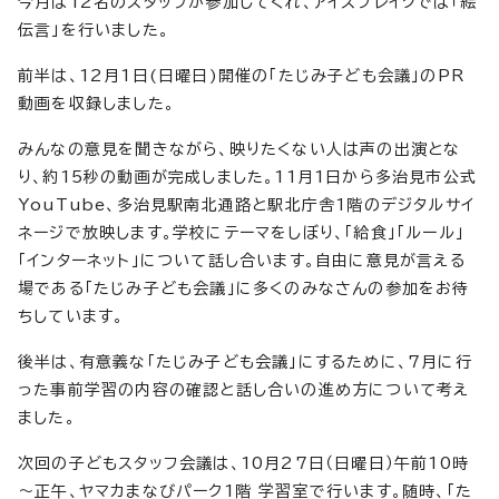
今月は12名のスタッフが参加してくれ、アイスブレイクでは「絵
伝言」を行いました。
前半は、12月1日(日曜日)開催の「たじみ子ども会議」のPR
動画を収録しました。
みんなの意見を聞きながら、映りたくない人は声の出演とな
り、約15秒の動画が完成しました。11月1日から多治見市公式
YouTube、多治見駅南北通路と駅北庁舎1階のデジタルサイ
ネージで放映します。学校にテーマをしぼり、「給食」「ルール」
「インターネット」について話し合います。自由に意見が言える
場である「たじみ子ども会議」に多くのみなさんの参加をお待
ちしています。
後半は、有意義な「たじみ子ども会議」にするために、7月に行
った事前学習の内容の確認と話し合いの進め方について考え
ました。
次回の子どもスタッフ会議は、10月27日（日曜日）午前10時
～正午、ヤマカまなびパーク1階 学習室で行います。随時、「た