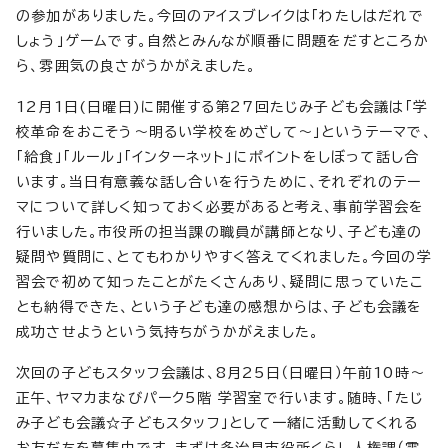
の参加がありました。今回のアイスブレイクは「わたしはだれで
しょう」ゲームです。自然とみんなが順番に問題をだすところか
ら、雰囲気の良さがうかがえました。
12月1日(日曜日)に開催する第27回たじみ子ども会議は「学
校革命をおこそう～明るい学校をめざして～」というテーマで、
「給食」「ルール」「インターネット」にポイントをしぼって話し合
います。当日有意義な話し合いを行うために、それぞれのテー
マについて詳しく知っておく必要があると考え、事前学習会を
行いました。市役所の担当課の職員が講師となり、子ども達の
疑問や質問に、とてもわかりやすく答えてくれました。今回の学
習会で初めて知ったことがたくさんあり、疑問に思っていたこ
とも納得できた、という子ども達の感想からは、子ども会議を
成功させようという気持ちがうかがえました。
次回の子どもスタッフ会議は、8月25日（日曜日）午前10時～
正午、ヤマカまなびパーク5階 学習室で行います。随時、「たじ
み子ども会議☆子どもスタッフ」として一緒に活動してくれる
お友だちを募集中です。まずは多治見市役所くらし人権課（電