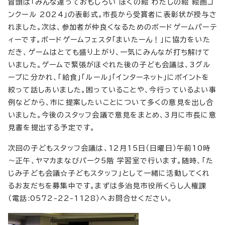
冒頭は「みんな違っておもしろい ぼくの絵 わたしの絵 絵画コ
ンクール 2024」の表彰式。市長から受賞者に表彰状が授与さ
れました。次は、参加者が仲良くなるためのボードゲームパーテ
ィーです。ボードゲームフェスタ「まいたーん！」に協力をいた
だき、ゲームはとても盛り上がり、一気にみんなが打ち解けて
いました。ゲームで緊張がほぐれた後の子ども会議は、3グル
ープに分かれ、「給食」「ルール」「インターネット」にポイントを
絞って話しあいました。困っていることや、今行っているよい事
例などから、市に提案したいことについて多くの意見を出し合
いました。今後のスタッフ会議で意見をまとめ、3月に市長に意
見書を提出する予定です。
次回の子どもスタッフ会議は、12月15日（日曜日）午前10時
～正午、ヤマカまなびパーク5階 学習室で行います。随時、「た
じみ子ども会議☆子どもスタッフ」として一緒に活動してくれ
るお友だちを募集中です。まずは多治見市役所くらし人権課
（電話:0572-22-1128）へお問合せください。