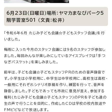
6月23日（日曜日）場所：ヤマカまなびパーク5
階学習室501 （文責：松井）
「令和6年6月 たじみ子ども会議☆子どもスタッフ会議」を行
いました。
梅雨に入った今月のスタッフ会議には9名のスタッフが参加し
ました。毎回みんなが楽しみにしているアイスブレイクは「手つ
なぎバスケット」を楽しみました。
前半は、子ども会議☆子どもスタッフPRのための音声録音で
す。小学生は小学校用に、中学生は中学校用に、高校生は高校・
一般用にそれぞれシナリオ原稿を作り、練習を行って、音声を
録音しました。子どもであっても市政に意見が言え、参加する
権利(たじみ子ども会議☆子どもスタッフ)のPRを子ども達の
生の声で行うことを目的に、作成したCDは学校の校内放送や
FMピピなどで放送します。