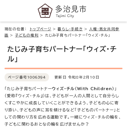
現在の位置：
トップページ
>
暮らし・手続き
>
人権・男女共同参
画
>
子どもの権利
>
たじみ子育ちパートナー「ウィズ・チル」
たじみ子育ちパートナー「ウィズ・チ
ル」
ページ番号
1006394
更新日 令和8年2月10日
「たじみ子育ちパートナー
ウィズ・チル（With Children）
」
（愛称『ウィズ・チル』）は、子どもが一人の人間として自分らし
くすこやかに成長していくことができるよう、子どもの心に寄
り添い、子どもの声に耳を傾けるなど「子どものパートナー」と
しての関わり方を広める運動です。一緒にウィズ・チルの輪を、
子どもに関わるおとなの輪を広げませんか？