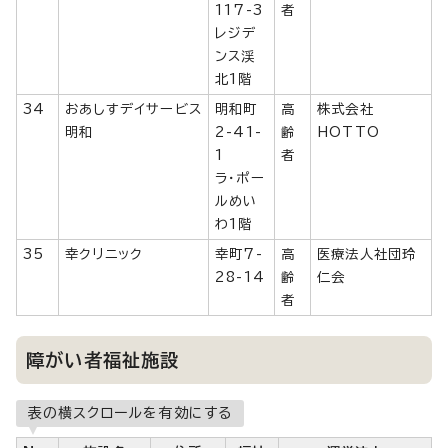
117-3
者
レジデ
ンス渓
北1階
34
おあしすデイサービス
明和町
高
株式会社
明和
2-41-
齢
HOTTO
1
者
ラ・ポー
ルめい
わ1階
35
幸クリニック
幸町7-
高
医療法人社団玲
28-14
齢
仁会
者
障がい者福祉施設
表の横スクロールを有効にする