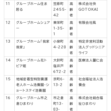
11
グループホーム住ま
笠原町
高
株式会社快
居る
2455-
齢
GOTOKAI
42
者
12
グループホームシュア
東栄町
高
有限会社風
ー
1-35-
齢
1
者
13
グループホーム「我家
小泉町
高
特定非営利活動
我家」
4-228
齢
法人グッドシニア
者
ライフ
14
グループホーム花ト
大針町
高
医療法人馨仁会
ピア姫
塩井戸
齢
672-2
者
15
地域密着型特別養護
京町6-
高
社会福祉法人浩
老人ホーム浩養園・シ
13-2
齢
養会
ョートステイ浩養園
者
16
グループホーム市之
市之倉
高
株式会社総合福
倉ひまわり
町13-
齢
祉ひまわり
83-
者