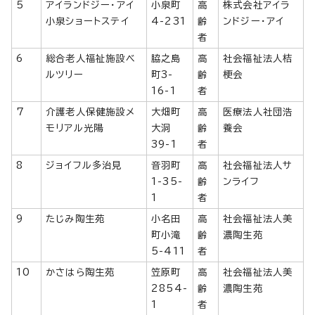
5
アイランドジー・アイ
小泉町
高
株式会社アイラ
小泉ショートステイ
4-231
齢
ンドジー・アイ
者
6
総合老人福祉施設ベ
脇之島
高
社会福祉法人桔
ルツリー
町3-
齢
梗会
16-1
者
7
介護老人保健施設メ
大畑町
高
医療法人社団浩
モリアル光陽
大洞
齢
養会
39-1
者
8
ジョイフル多治見
音羽町
高
社会福祉法人サ
1-35-
齢
ンライフ
1
者
9
たじみ陶生苑
小名田
高
社会福祉法人美
町小滝
齢
濃陶生苑
5-411
者
10
かさはら陶生苑
笠原町
高
社会福祉法人美
2854-
齢
濃陶生苑
1
者