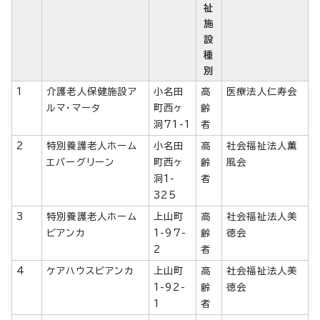
祉
施
設
種
別
1
介護老人保健施設ア
小名田
高
医療法人仁寿会
ルマ・マータ
町西ヶ
齢
洞71-1
者
2
特別養護老人ホーム
小名田
高
社会福祉法人薫
エバーグリーン
町西ヶ
齢
風会
洞1-
者
325
3
特別養護老人ホーム
上山町
高
社会福祉法人美
ビアンカ
1-97-
齢
徳会
2
者
4
ケアハウスビアンカ
上山町
高
社会福祉法人美
1-92-
齢
徳会
1
者