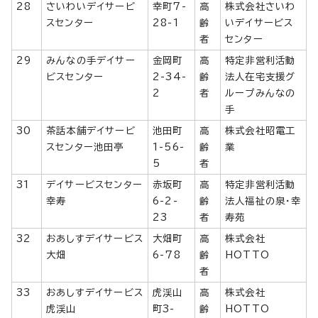
28
さいわいデイサービ
幸町7-
高
株式会社さいわ
スセンター
28-1
齢
いデイサービス
者
センター
29
みんなの手デイサー
金岡町
高
特定非営利活動
ビスセンター
2-34-
齢
法人在宅支援グ
2
者
ループみんなの
手
30
茶話本舗デイサービ
池田町
高
株式会社昭電工
スセンター池田亭
1-56-
齢
業
5
者
31
デイサービスセンター
赤坂町
高
特定非営利活動
幸寿
6-2-
齢
法人福祉の泉・幸
23
者
寿苑
32
おあしすデイサービス
大畑町
高
株式会社
大畑
6-78
齢
HOTTO
者
33
おあしすデイサービス
虎渓山
高
株式会社
虎渓山
町3-
齢
HOTTO