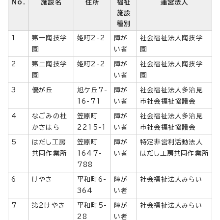
No.
施設名
住所
福祉
運営法人
施設
種別
1
第一陶技学
姫町2-2
障が
社会福祉法人陶技学
園
い者
園
2
第二陶技学
姫町2-2
障が
社会福祉法人陶技学
園
い者
園
3
優が丘
旭ケ丘7-
障が
社会福祉法人多治見
16-71
い者
市社会福祉協議会
4
なごみの杜
笠原町
障が
社会福祉法人多治見
かさはら
2215-1
い者
市社会福祉協議会
5
はだし工房
笠原町
障が
特定非営利活動法人
共同作業所
1647-
い者
はだし工房共同作業所
788
6
けやき
平和町6-
障が
社会福祉法人みらい
364
い者
7
第2けやき
平和町5-
障が
社会福祉法人みらい
28
い者