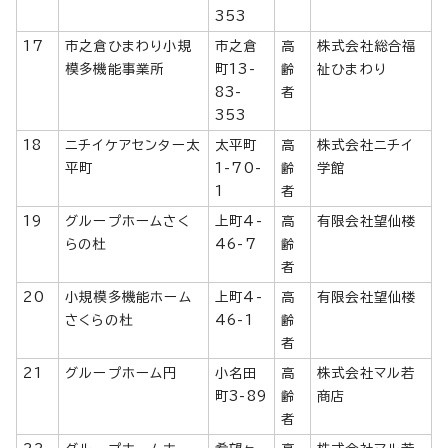
353
17
市之倉ひまわり小規
市之倉
高
株式会社総合福
模多機能事業所
町13-
齢
祉ひまわり
83-
者
353
18
ニチイケアセンター太
太平町
高
株式会社ニチイ
平町
1-70-
齢
学館
1
者
19
グループホームさく
上町4-
高
有限会社望仙楼
らの杜
46-7
齢
者
20
小規模多機能ホーム
上町4-
高
有限会社望仙楼
さくらの杜
46-1
齢
者
21
グループホーム円
小名田
高
株式会社マル若
町3-89
齢
商店
者