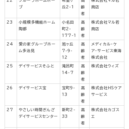
22
グループホームホー
希望ヶ
高
株式会社マル若
プ
丘2-1
齢
商店
者
23
小規模多機能ホーム
小名田
高
株式会社マル若
陶都
町2-
齢
商店
177-1
者
24
愛の家グループホー
旭ヶ丘
高
メディカル・ケ
ム多治見
7-9-
齢
ア・サービス東海
12
者
株式会社
25
デイサービスそふと
滝呂町
高
株式会社ウィズ
14-7
齢
者
26
デイサービス宝
宝町9-
高
株式会社HSケア
13
齢
サービス
者
27
やさしい時間ぎんざ
新町2-
高
株式会社カゴス
デイサービスセンター
33
齢
エ
者