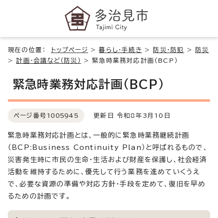
現在の位置：
トップページ
>
暮らし・手続き
>
防災・防犯
>
防災
>
計画・会議など（防災）
>
緊急時業務対応計画（BCP）
緊急時業務対応計画（BCP）
ページ番号
1005945
更新日 令和8年3月10日
緊急時業務対応計画とは、一般的に緊急時業務継続計画
（BCP:Business Continuity Plan）と呼ばれるもので、
災害発生時に市民の生命・生活および財産を保護し、社会経済
活動を維持するために、優先して行う業務を進めていくうえ
で、必要な資源の準備や対応方針・手段を定めて、復旧を早め
るための計画です。