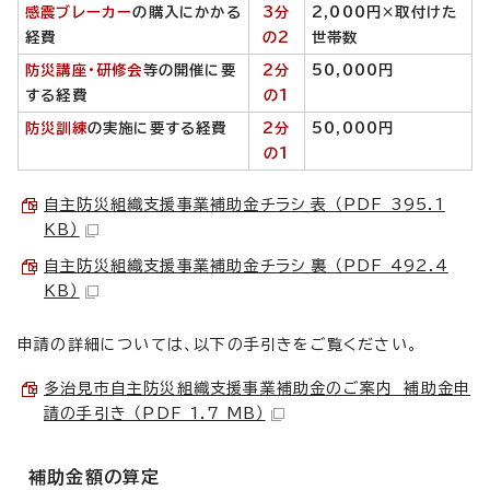
感震ブレーカー
の購入にかかる
3分
2,000円×取付けた
経費
の2
世帯数
防災講座・研修会
等の開催に要
2分
50,000円
する経費
の1
防災訓練
の実施に要する経費
2分
50,000円
の1
自主防災組織支援事業補助金チラシ_表 （PDF 395.1
KB）
自主防災組織支援事業補助金チラシ_裏 （PDF 492.4
KB）
申請の詳細については、以下の手引きをご覧ください。
多治見市自主防災組織支援事業補助金のご案内 補助金申
請の手引き （PDF 1.7 MB）
補助金額の算定