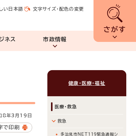
しい日本語
文字サイズ・配色の変更
さがす
ジネス
市政情報
健康・医療・福祉
医療・救急
8年3月19日
救急
字で印刷
多治見市NET119緊急通報シ