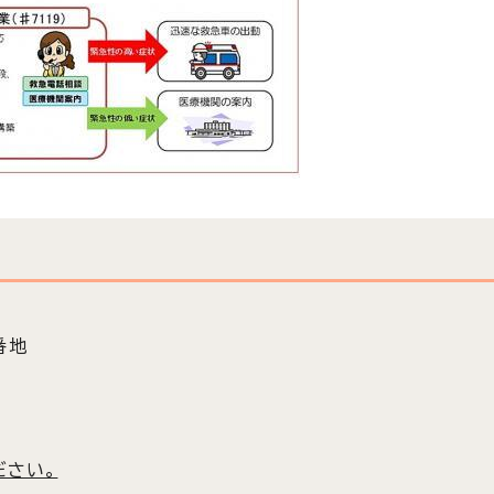
番地
ださい。