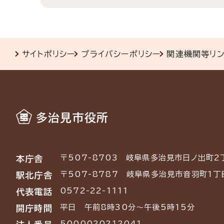
サイトポリシー
プライバシーポリシー
関連機関等リ
多治見市役所
〒507-8703
岐阜県多治見市日ノ出町2
本庁舎
〒507-8787
岐阜県多治見市音羽町1丁
駅北庁舎
0572-22-1111
代表電話
平日 午前8時30分～午後5時15分
開庁時間
5000020212041