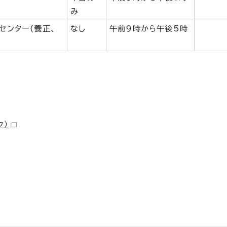
み
センター(養正、
なし
午前9時から午後5時
ク）